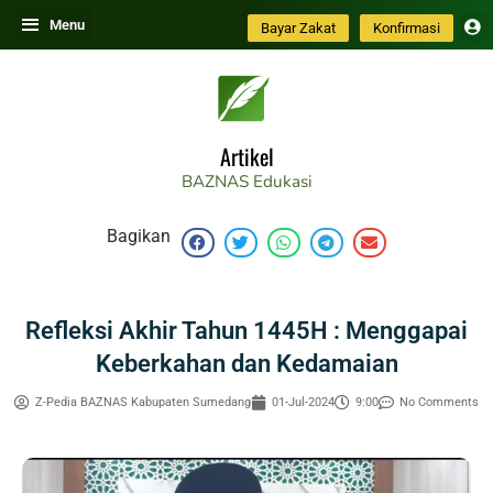
Skip
Menu
Bayar Zakat
Konfirmasi
to
content
Artikel
BAZNAS
Edukasi
Bagikan
Refleksi Akhir Tahun 1445H : Menggapai
Keberkahan dan Kedamaian
Z-Pedia BAZNAS Kabupaten Sumedang
01-Jul-2024
9:00
No Comments