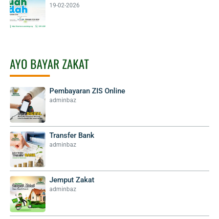
19-02-2026
AYO BAYAR ZAKAT
Pembayaran ZIS Online
adminbaz
Transfer Bank
adminbaz
Jemput Zakat
adminbaz