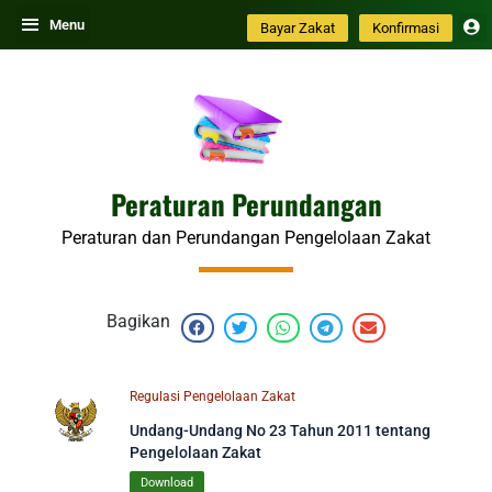
Skip
Menu
Bayar Zakat
Konfirmasi
to
content
Peraturan Perundangan
Peraturan dan Perundangan Pengelolaan Zakat
Bagikan
Page
Page
Page
Regulasi Pengelolaan Zakat
Undang-Undang No 23 Tahun 2011 tentang
Pengelolaan Zakat
Download