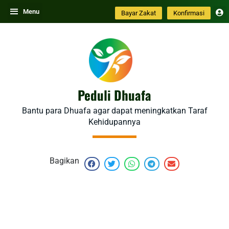
Skip
Menu
Bayar Zakat
Konfirmasi
to
content
Peduli Dhuafa
Bantu para Dhuafa agar dapat meningkatkan Taraf
Kehidupannya
Bagikan