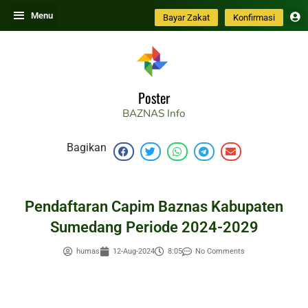
Skip
Menu
Bayar Zakat
Konfirmasi
to
content
Poster
BAZNAS
Info
Bagikan
Pendaftaran Capim Baznas Kabupaten
Sumedang Periode 2024-2029
humas
12-Aug-2024
8:05
No Comments