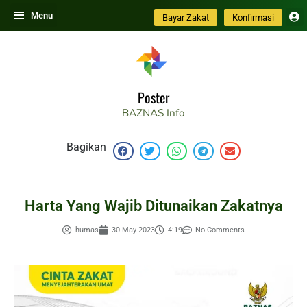
Skip
Menu
Bayar Zakat
Konfirmasi
to
content
Poster
BAZNAS
Info
Bagikan
Harta Yang Wajib Ditunaikan Zakatnya
humas
30-May-2023
4:19
No Comments