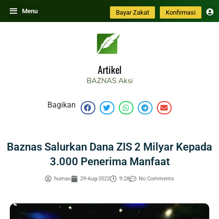
Skip
Menu
Bayar Zakat
Konfirmasi
to
content
Artikel
BAZNAS
Aksi
Bagikan
Baznas Salurkan Dana ZIS 2 Milyar Kepada
3.000 Penerima Manfaat
humas
29-Aug-2022
9:28
No Comments