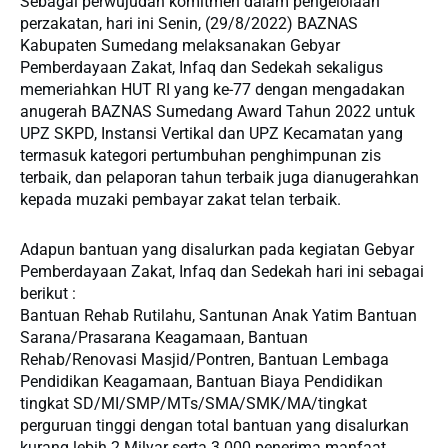
Sebagai perwujudan komitmen dalam pengelolaan
perzakatan, hari ini Senin, (29/8/2022) BAZNAS
Kabupaten Sumedang melaksanakan Gebyar
Pemberdayaan Zakat, Infaq dan Sedekah sekaligus
memeriahkan HUT RI yang ke-77 dengan mengadakan
anugerah BAZNAS Sumedang Award Tahun 2022 untuk
UPZ SKPD, Instansi Vertikal dan UPZ Kecamatan yang
termasuk kategori pertumbuhan penghimpunan zis
terbaik, dan pelaporan tahun terbaik juga dianugerahkan
kepada muzaki pembayar zakat telan terbaik.
Adapun bantuan yang disalurkan pada kegiatan Gebyar
Pemberdayaan Zakat, Infaq dan Sedekah hari ini sebagai
berikut :
Bantuan Rehab Rutilahu, Santunan Anak Yatim Bantuan
Sarana/Prasarana Keagamaan, Bantuan
Rehab/Renovasi Masjid/Pontren, Bantuan Lembaga
Pendidikan Keagamaan, Bantuan Biaya Pendidikan
tingkat SD/MI/SMP/MTs/SMA/SMK/MA/tingkat
perguruan tinggi dengan total bantuan yang disalurkan
kurang lebih 2 Milyar serta 3.000 penerima manfaat.