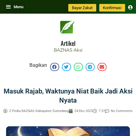
Skip
Menu
Bayar Zakat
Konfirmasi
to
content
Artikel
BAZNAS
Aksi
Bagikan
Masuk Rajab, Waktunya Niat Baik Jadi Aksi
Nyata
Z-Pedia BAZNAS Kabupaten Sumedang
24-Dec-2025
7:57
No Comments