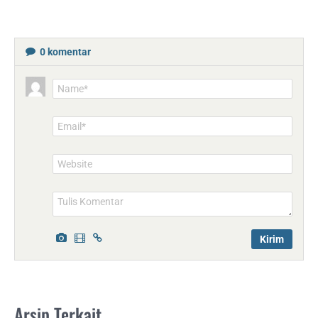
0
komentar
Name*
Email*
Website
Arsip Terkait