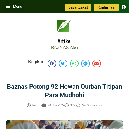
Skip
Menu
Bayar Zakat
Konfirmasi
to
content
Artikel
BAZNAS
Aksi
Bagikan
Baznas Potong 92 Hewan Qurban Titipan
Para Mudhohi
humas
20-Jun-2024
9:50
No Comments