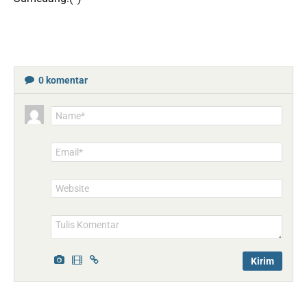
0
komentar
Name*
Email*
Website