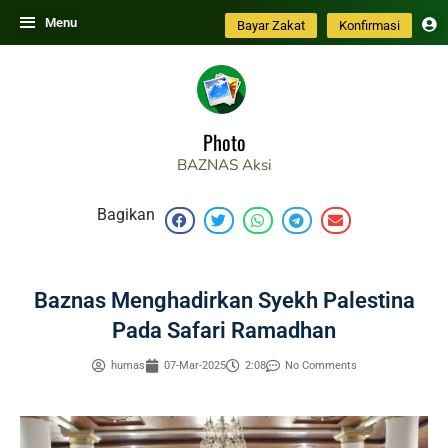
Skip
Menu
Bayar Zakat
Konfirmasi
to
content
Photo
BAZNAS
Aksi
Bagikan
Baznas Menghadirkan Syekh Palestina
Pada Safari Ramadhan
humas
07-Mar-2025
2:08
No Comments