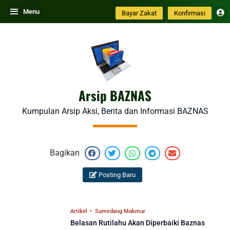
Skip
Menu
Bayar Zakat
Konfirmasi
to
content
Arsip BAZNAS
Kumpulan Arsip Aksi, Berita dan Informasi BAZNAS
Bagikan
Posting Baru
Artikel
•
Sumedang Makmur
P
P
P
P
P
Belasan Rutilahu Akan Diperbaiki Baznas
a
a
a
a
a