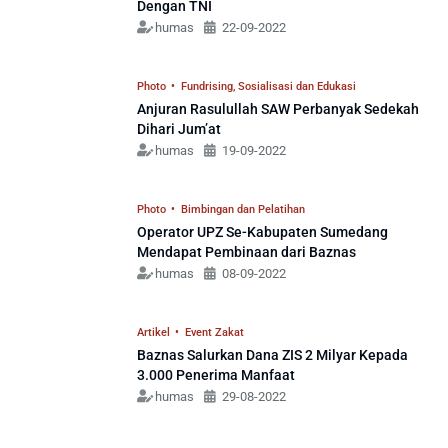
Dengan TNI
g
g
g
g
g
humas
22-09-2022
e
e
e
e
e
Photo
•
Fundrising
,
Sosialisasi dan Edukasi
Anjuran Rasulullah SAW Perbanyak Sedekah
Dihari Jum’at
humas
19-09-2022
Photo
•
Bimbingan dan Pelatihan
Operator UPZ Se-Kabupaten Sumedang
Mendapat Pembinaan dari Baznas
humas
08-09-2022
Artikel
•
Event Zakat
Baznas Salurkan Dana ZIS 2 Milyar Kepada
3.000 Penerima Manfaat
humas
29-08-2022