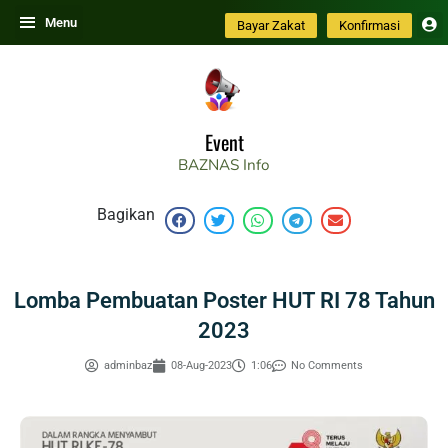
Skip
Menu
Bayar Zakat
Konfirmasi
to
content
Event
BAZNAS
Info
Bagikan
Lomba Pembuatan Poster HUT RI 78 Tahun
2023
adminbaz
08-Aug-2023
1:06
No Comments