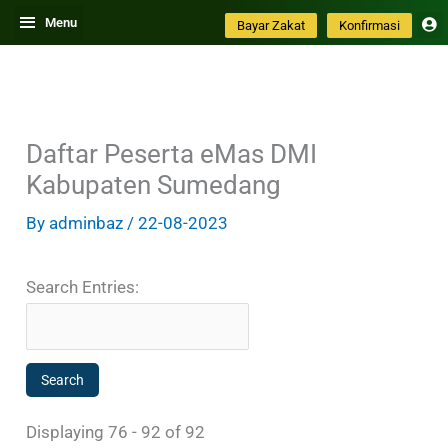
Skip
Menu
Bayar Zakat
Konfirmasi
to
content
Daftar Peserta eMas DMI
Kabupaten Sumedang
By
adminbaz
/
22-08-2023
Search Entries:
Displaying 76 - 92 of 92