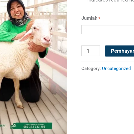
*
Jumlah
*
Pembaya
Category:
Uncategorized