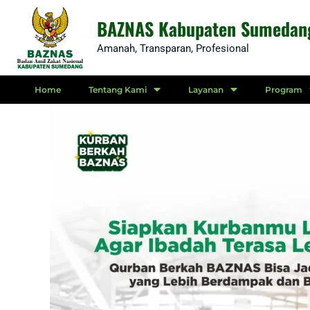
Skip
BAZNAS Kabupaten Sumedan
to
Amanah, Transparan, Profesional
content
Home
Tentang Kami
Layanan
Program