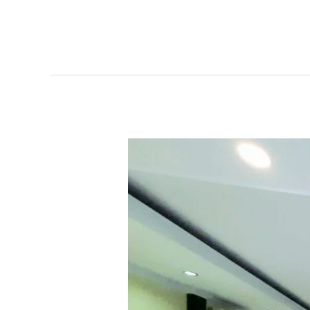
Sinergi
Berkah:
BAZNAS
RI
&
BAZNAS
Sumedang
Wujudkan