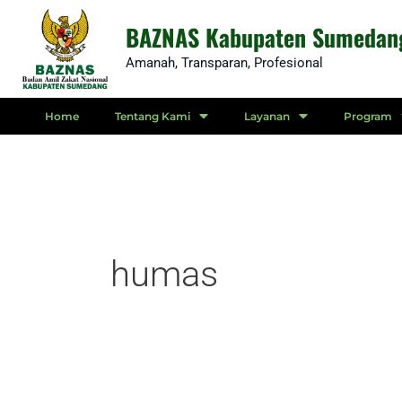
Skip
BAZNAS Kabupaten Sumedan
to
Amanah, Transparan, Profesional
content
Home
Tentang Kami
Layanan
Program
humas