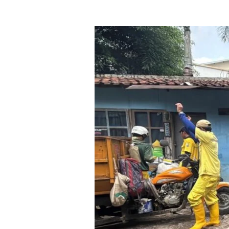
Lewat
Program
Fidyah,
BAZNAS
Sumedang
Hadirkan
Berkah
bagi
Penerima
Manfaat