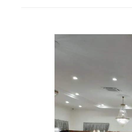
Meneguhkan
Amanah,
UPZ
Kecamatan
Sumedang
Siap
Menjadi
Garda
Terdepan
Pengelolaan
Zakat