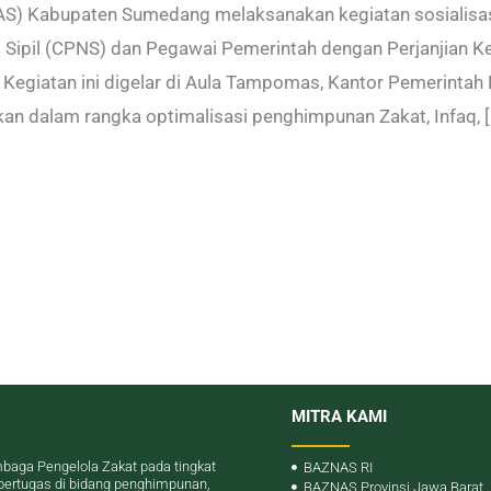
S) Kabupaten Sumedang melaksanakan kegiatan sosialisasi
Sipil (CPNS) dan Pegawai Pemerintah dengan Perjanjian Ke
egiatan ini digelar di Aula Tampomas, Kantor Pemerintah
kan dalam rangka optimalisasi penghimpunan Zakat, Infaq, [
MITRA KAMI
baga Pengelola Zakat pada tingkat
BAZNAS RI
bertugas di bidang penghimpunan,
BAZNAS Provinsi Jawa Barat