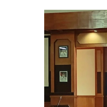
BAZNAS
Sumedang
Tingkatkan
Literasi
Zakat
bagi
CPNS
dan
PPPK
Pemkab