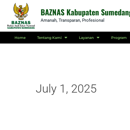
Skip
BAZNAS Kabupaten Sumedan
to
Amanah, Transparan, Profesional
content
Home
Tentang Kami
Layanan
Program
July 1, 2025