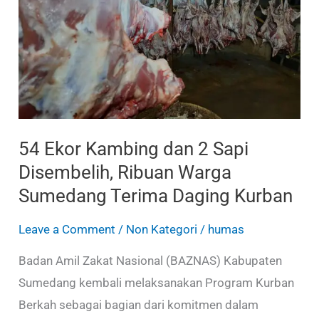
2
Sapi
Disembelih,
Ribuan
Warga
Sumedang
Terima
54 Ekor Kambing dan 2 Sapi
Daging
Disembelih, Ribuan Warga
Kurban
Sumedang Terima Daging Kurban
Leave a Comment
/
Non Kategori
/
humas
Badan Amil Zakat Nasional (BAZNAS) Kabupaten
Sumedang kembali melaksanakan Program Kurban
Berkah sebagai bagian dari komitmen dalam