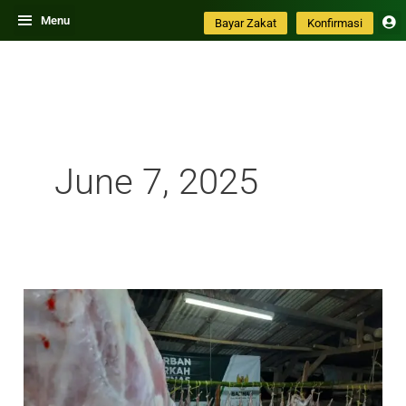
Skip
Menu
Bayar Zakat
Konfirmasi
to
content
June 7, 2025
54
Ekor
Kambing
dan