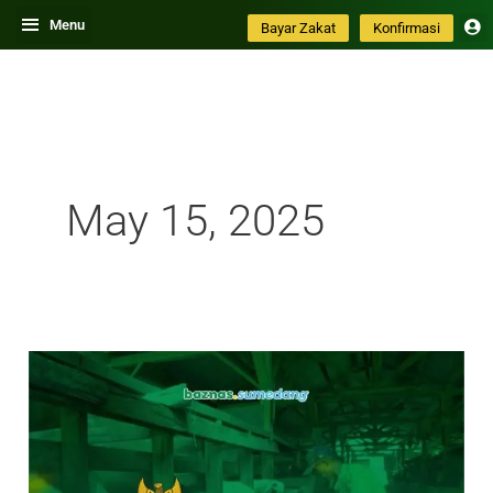
Skip
Menu
Bayar Zakat
Konfirmasi
to
content
May 15, 2025
Kurban
Berkah
BAZNAS:
Cahaya