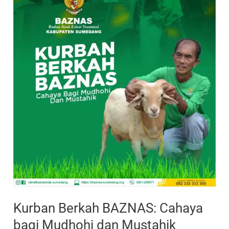
bagi
Mudhohi
dan
Mustahik
Kurban Berkah BAZNAS: Cahaya
bagi Mudhohi dan Mustahik