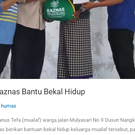
aznas Bantu Bekal Hidup
/
humas
nus Tefa (mualaf) warga jalan Mulyasari No 9 Dusun Nang
berikan bantuan bekal hidup keluarga mualaf tersebut, pad