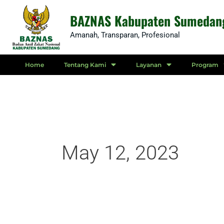
Skip
BAZNAS Kabupaten Sumedan
to
Amanah, Transparan, Profesional
content
Home
Tentang Kami
Layanan
Program
May 12, 2023