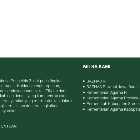
MITRA KAMI
baga Pengelola Zakat pada tingkat
BAZNAS RI
bertugas di bidang penghimpunan,
BAZNAS Provinsi Jawa Barat
dan pendayagunaan zakat. Titipan dana
Kementerian Agama RI
dekah dan donasi yang kami terima akan
Kementerian Agama Provinsi 
da masyarakat yang membutuhkan dalam
Pemerintah Kabupaten Sume
gi kemiskinan dan meningkatkan
Kementerian Agama Kabupat
asyarakat.
ETENTUAN