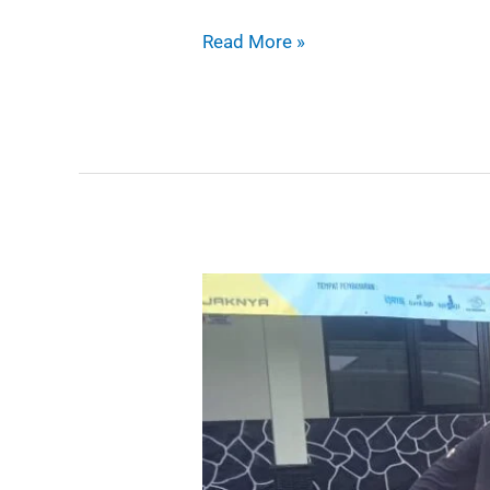
Read More »
Logistik
Perlengkapan
Tidur
Untuk
Korban
Bajir