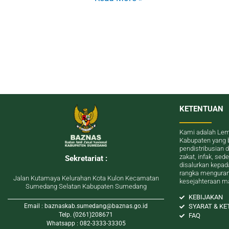
KETENTUAN
Kami adalah Lem
Kabupaten yang 
pendistribusian 
zakat, infak, se
Sekretariat :
disalurkan kepa
rangka menguran
Jalan Kutamaya Kelurahan Kota Kulon Kecamatan
kesejahteraan m
Sumedang Selatan Kabupaten Sumedang
KEBIJAKAN
Email : baznaskab.sumedang@baznas.go.id
SYARAT & K
Telp. (0261)208671
FAQ
Whatsapp : 082-3333-33305