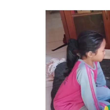
Baznas
Salurkan
Bantuan
Pada
Orang
Tua
Balita
Hidrosefalus