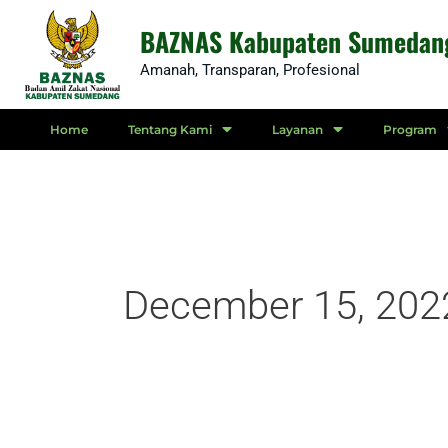
Skip
BAZNAS Kabupaten Sumedan
to
Amanah, Transparan, Profesional
content
Home
Tentang Kami
Layanan
Program
December 15, 202