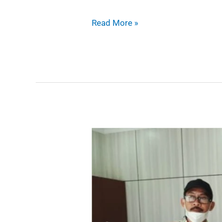
Read More »
Supervisi
Kemenag
RI
Dirjen
Bimas
Islam