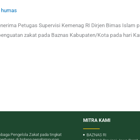
/
humas
ima Petugas Supervisi Kemenag RI Dirjen Bimas Islam p
i penguatan zakat pada Baznas Kabupaten/Kota pada hari Ka
MITRA KAMI
baga Pengelola Zakat pada tingkat
BAZNAS RI
bertugas di bidang penghimpunan,