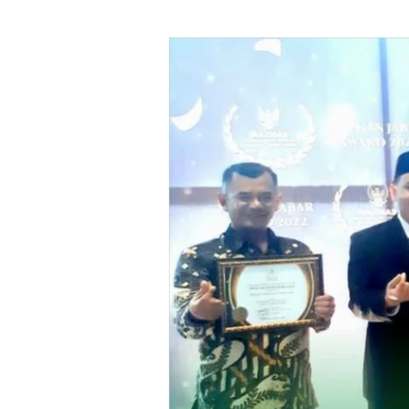
Baznas
Sumedang
Raih
4
Penghargaan
dan
6
Nominasi
Terbaik
di
BAZNAS
Jabar
Award