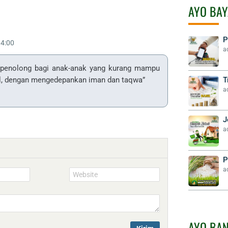
AYO BAY
Rated
P
4:00
4
a
out
 penolong bagi anak-anak yang kurang mampu
of
T
nal, dengan mengedepankan iman dan taqwa”
5
a
J
a
P
a
Website
AYO BA