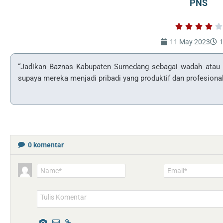
PNS





11 May 2023
1
“Jadikan Baznas Kabupaten Sumedang sebagai wadah atau
supaya mereka menjadi pribadi yang produktif dan profesio
0
komentar
Name*
Email*