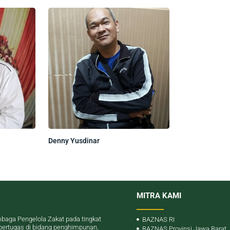
Denny Yusdinar
MITRA KAMI
baga Pengelola Zakat pada tingkat
BAZNAS RI
bertugas di bidang penghimpunan,
BAZNAS Provinsi Jawa Barat