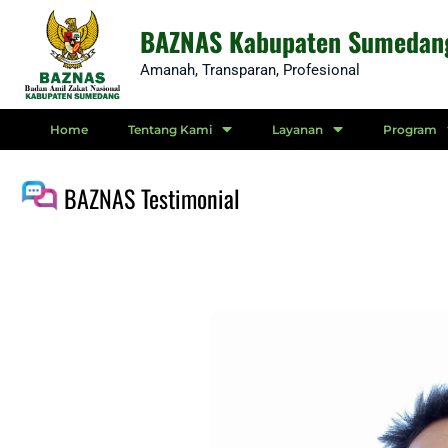
Skip
BAZNAS Kabupaten Sumedan
to
Amanah, Transparan, Profesional
content
Home
Tentang Kami
Layanan
Program
BAZNAS Testimonial