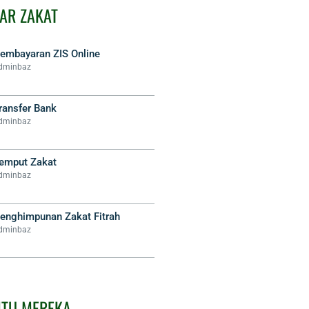
AR ZAKAT
embayaran ZIS Online
dminbaz
ransfer Bank
dminbaz
emput Zakat
dminbaz
enghimpunan Zakat Fitrah
dminbaz
NTU MEREKA