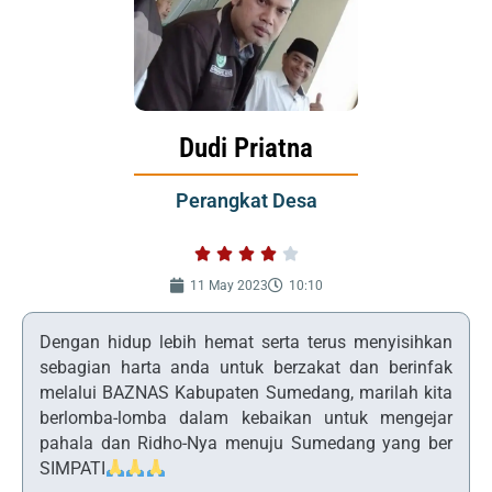
Dudi Priatna
Perangkat Desa





Rated
11 May 2023
10:10
4
out
Dengan hidup lebih hemat serta terus menyisihkan
of
sebagian harta anda untuk berzakat dan berinfak
5
melalui BAZNAS Kabupaten Sumedang, marilah kita
berlomba-lomba dalam kebaikan untuk mengejar
pahala dan Ridho-Nya menuju Sumedang yang ber
SIMPATI