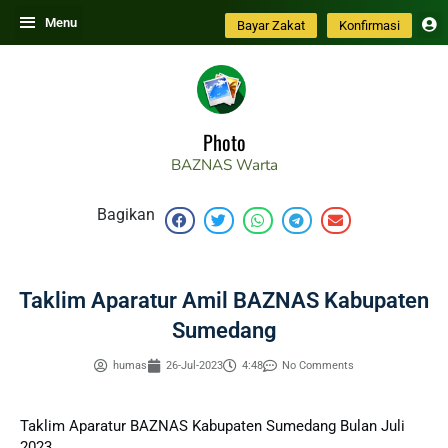
Skip
Menu
Bayar Zakat
Konfirmasi
to
content
Photo
BAZNAS
Warta
Bagikan
Taklim Aparatur Amil BAZNAS Kabupaten
Sumedang
humas
26-Jul-2023
4:48
No Comments
Taklim Aparatur BAZNAS Kabupaten Sumedang Bulan Juli
2023