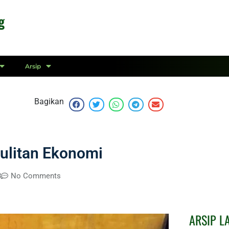
g
Arsip
Bagikan
sulitan Ekonomi
8
No Comments
ARSIP L