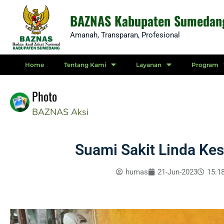
Skip
BAZNAS Kabupaten Sumedan
to
Amanah, Transparan, Profesional
content
Home
Tentang Kami
Layanan
Program
Photo
BAZNAS
Aksi
Suami Sakit Linda Ke
humas
21-Jun-2023
15:1