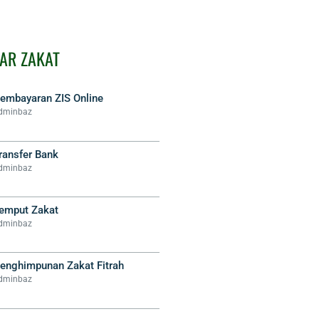
AR ZAKAT
embayaran ZIS Online
dminbaz
ransfer Bank
dminbaz
emput Zakat
dminbaz
enghimpunan Zakat Fitrah
dminbaz