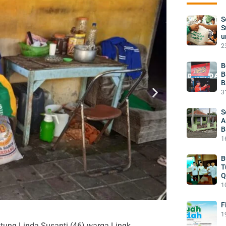
S
S
u
2
B
B
B
3
S
A
B
1
B
T
Q
1
F
1
tung Linda Susanti (46) warga Lingk.