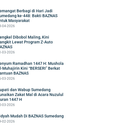
emangat Berbagi di Hari Jadi
umedang ke-448: Bakti BAZNAS
ntuk Masyarakat
3-04-2026
engkel Dibobol Maling, Kini
angkit Lewat Program Z-Auto
AZNAS
1-03-2026
enyum Ramadhan 1447 H: Mushola
l-Muhajirin Kini “BERSERI” Berkat
antuan BAZNAS
6-03-2026
upati dan Wabup Sumedang
unaikan Zakat Mal di Acara Nuzulul
uran 1447 H
0-03-2026
idyah Mudah Di BAZNAS Sumedang
9-02-2026