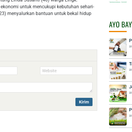
n ekonomi untuk mencukupi kebutuhan sehari-
23) menyalurkan bantuan untuk bekal hidup
AYO BAY
P
a
T
a
Website
J
a
P
a