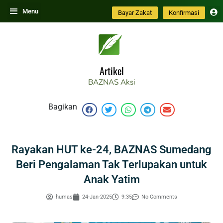
Skip
Menu
Bayar Zakat
Konfirmasi
to
content
Artikel
BAZNAS
Aksi
Bagikan
Rayakan HUT ke-24, BAZNAS Sumedang
Beri Pengalaman Tak Terlupakan untuk
Anak Yatim
humas
24-Jan-2025
9:35
No Comments