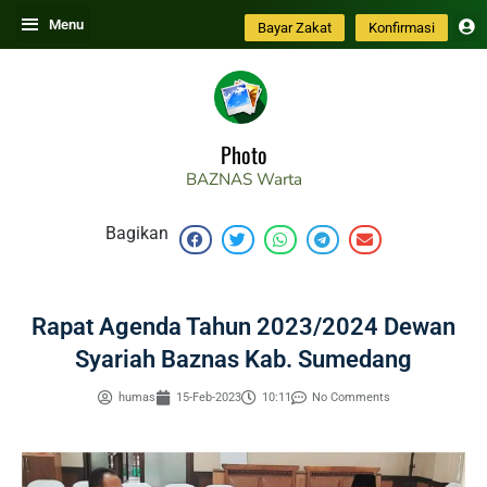
Skip
Menu
Bayar Zakat
Konfirmasi
to
content
Photo
BAZNAS
Warta
Bagikan
Rapat Agenda Tahun 2023/2024 Dewan
Syariah Baznas Kab. Sumedang
humas
15-Feb-2023
10:11
No Comments