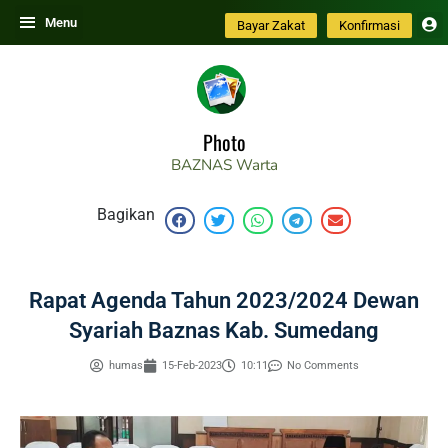
Skip
Menu
Bayar Zakat
Konfirmasi
to
content
Photo
BAZNAS
Warta
Bagikan
Rapat Agenda Tahun 2023/2024 Dewan
Syariah Baznas Kab. Sumedang
humas
15-Feb-2023
10:11
No Comments