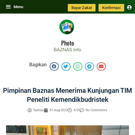
Skip
Menu
Bayar Zakat
Konfirmasi
to
content
Photo
BAZNAS
Info
Bagikan
Pimpinan Baznas Menerima Kunjungan TIM
Peneliti Kemendikbudristek
humas
31-Aug-2023
4:55
No Comments