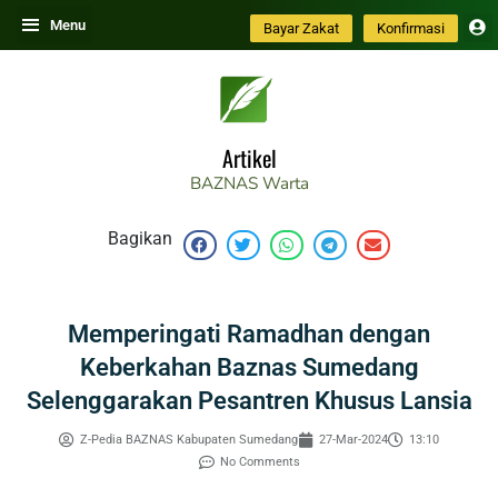
Skip
Menu
Bayar Zakat
Konfirmasi
to
content
Artikel
BAZNAS
Warta
Bagikan
Memperingati Ramadhan dengan
Keberkahan Baznas Sumedang
Selenggarakan Pesantren Khusus Lansia
Z-Pedia BAZNAS Kabupaten Sumedang
27-Mar-2024
13:10
No Comments