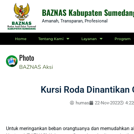
Skip
BAZNAS Kabupaten Sumedan
to
Amanah, Transparan, Profesional
content
Home
Tentang Kami
Layanan
Program
Photo
BAZNAS
Aksi
Kursi Roda Dinantikan
humas
22-Nov-2022
4:22
Untuk meringankan beban orangtuanya dan memudahkan akt