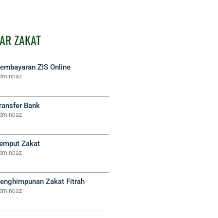
AR ZAKAT
embayaran ZIS Online
dminbaz
ransfer Bank
dminbaz
emput Zakat
dminbaz
enghimpunan Zakat Fitrah
dminbaz