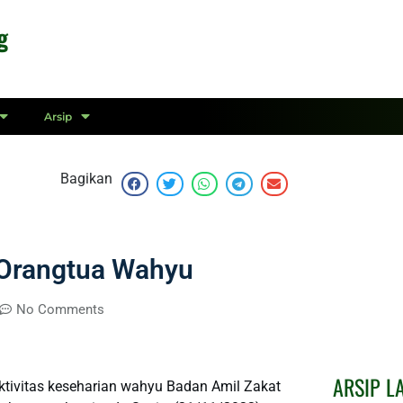
g
Arsip
Bagikan
 Orangtua Wahyu
No Comments
ARSIP L
ivitas keseharian wahyu Badan Amil Zakat