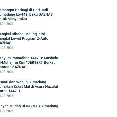
emangat Berbagi di Hari Jadi
umedang ke-448: Bakti BAZNAS
ntuk Masyarakat
3-04-2026
engkel Dibobol Maling, Kini
angkit Lewat Program Z-Auto
AZNAS
1-03-2026
enyum Ramadhan 1447 H: Mushola
l-Muhajirin Kini “BERSERI” Berkat
antuan BAZNAS
6-03-2026
upati dan Wabup Sumedang
unaikan Zakat Mal di Acara Nuzulul
uran 1447 H
0-03-2026
idyah Mudah Di BAZNAS Sumedang
9-02-2026