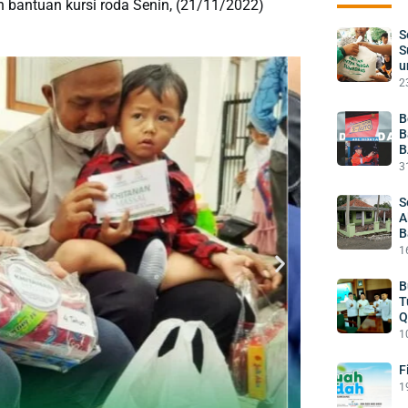
bantuan kursi roda Senin, (21/11/2022)
S
S
u
2
B
B
B
3
S
A
B
1
B
T
Q
1
F
1