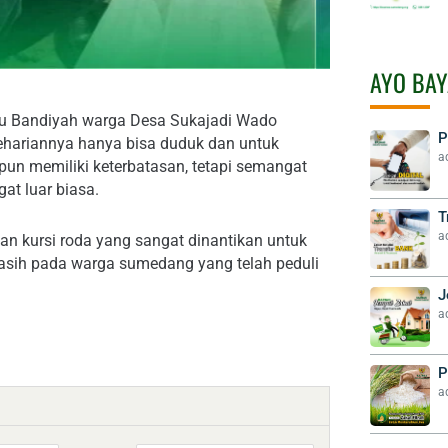
AYO BAY
bu Bandiyah warga Desa Sukajadi Wado
P
sehariannya hanya bisa duduk dan untuk
a
pun memiliki keterbatasan, tetapi semangat
at luar biasa.
T
a
n kursi roda yang sangat dinantikan untuk
kasih pada warga sumedang yang telah peduli
J
a
P
a