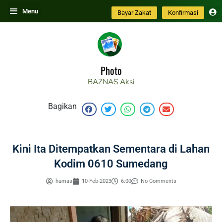
Skip
Menu
Bayar Zakat
Konfirmasi
to
content
Photo
BAZNAS
Aksi
Bagikan
Kini Ita Ditempatkan Sementara di Lahan
Kodim 0610 Sumedang
humas
10-Feb-2023
6:00
No Comments