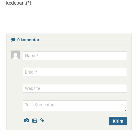
kedepan.(*)
0
komentar
Name*
Email*
Website