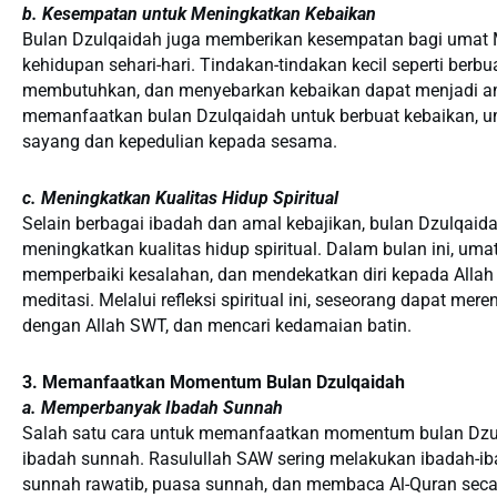
b. Kesempatan untuk Meningkatkan Kebaikan
Bulan Dzulqaidah juga memberikan kesempatan bagi umat
kehidupan sehari-hari. Tindakan-tindakan kecil seperti be
membutuhkan, dan menyebarkan kebaikan dapat menjadi am
memanfaatkan bulan Dzulqaidah untuk berbuat kebaikan, u
sayang dan kepedulian kepada sesama.
c. Meningkatkan Kualitas Hidup Spiritual
Selain berbagai ibadah dan amal kebajikan, bulan Dzulqaid
meningkatkan kualitas hidup spiritual. Dalam bulan ini, uma
memperbaiki kesalahan, dan mendekatkan diri kepada Allah
meditasi. Melalui refleksi spiritual ini, seseorang dapat m
dengan Allah SWT, dan mencari kedamaian batin.
3. Memanfaatkan Momentum Bulan Dzulqaidah
a. Memperbanyak Ibadah Sunnah
Salah satu cara untuk memanfaatkan momentum bulan Dz
ibadah sunnah. Rasulullah SAW sering melakukan ibadah-iba
sunnah rawatib, puasa sunnah, dan membaca Al-Quran secar