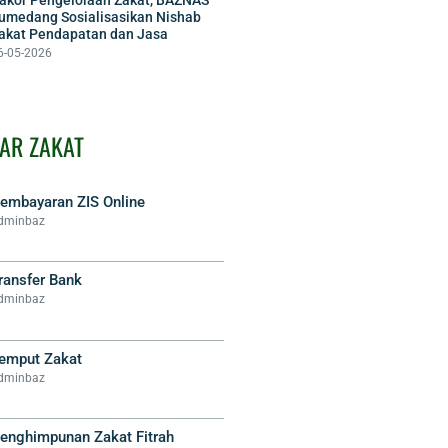
umedang Sosialisasikan Nishab
akat Pendapatan dan Jasa
6-05-2026
AR ZAKAT
embayaran ZIS Online
dminbaz
ransfer Bank
dminbaz
emput Zakat
dminbaz
enghimpunan Zakat Fitrah