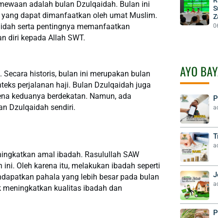
timewaan adalah bulan Dzulqaidah. Bulan ini
S
aan yang dapat dimanfaatkan oleh umat Muslim.
Z
aidah serta pentingnya memanfaatkan
0
 diri kepada Allah SWT.
AYO BAY
 Secara historis, bulan ini merupakan bulan
teks perjalanan haji. Bulan Dzulqaidah juga
arena keduanya berdekatan. Namun, ada
P
n Dzulqaidah sendiri.
a
T
a
ningkatkan amal ibadah. Rasulullah SAW
ni. Oleh karena itu, melakukan ibadah seperti
J
dapatkan pahala yang lebih besar pada bulan
a
k meningkatkan kualitas ibadah dan
P