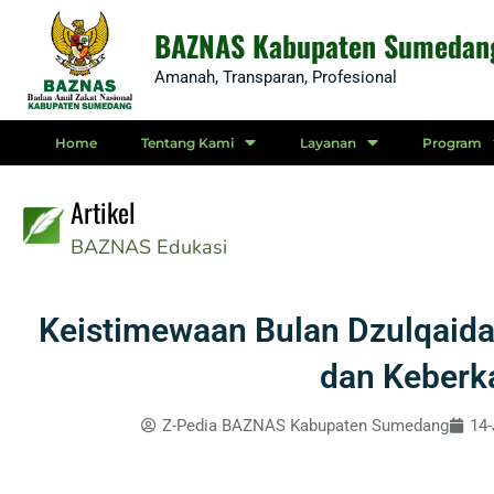
Skip
BAZNAS Kabupaten Sumedan
to
Amanah, Transparan, Profesional
content
Home
Tentang Kami
Layanan
Program
Artikel
BAZNAS
Edukasi
Keistimewaan Bulan Dzulqaida
dan Keberk
Z-Pedia BAZNAS Kabupaten Sumedang
14-