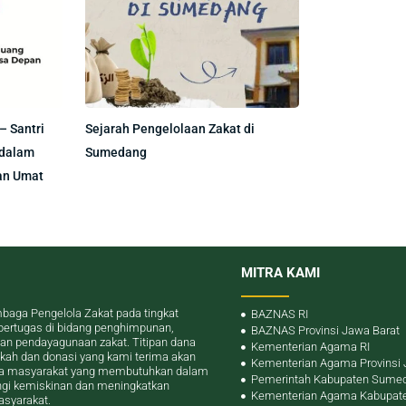
– Santri
Sejarah Pengelolaan Zakat di
 dalam
Sumedang
an Umat
MITRA KAMI
baga Pengelola Zakat pada tingkat
BAZNAS RI
bertugas di bidang penghimpunan,
BAZNAS Provinsi Jawa Barat
dan pendayagunaan zakat. Titipan dana
Kementerian Agama RI
dekah dan donasi yang kami terima akan
Kementerian Agama Provinsi 
da masyarakat yang membutuhkan dalam
Pemerintah Kabupaten Sume
gi kemiskinan dan meningkatkan
Kementerian Agama Kabupat
asyarakat.