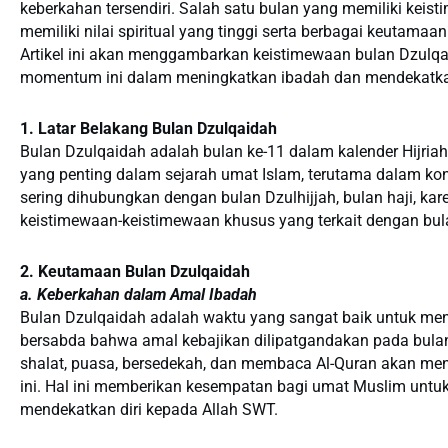
keberkahan tersendiri. Salah satu bulan yang memiliki keis
memiliki nilai spiritual yang tinggi serta berbagai keutam
Artikel ini akan menggambarkan keistimewaan bulan Dzulq
momentum ini dalam meningkatkan ibadah dan mendekatkan
1. Latar Belakang Bulan Dzulqaidah
Bulan Dzulqaidah adalah bulan ke-11 dalam kalender Hijriah.
yang penting dalam sejarah umat Islam, terutama dalam kon
sering dihubungkan dengan bulan Dzulhijjah, bulan haji, k
keistimewaan-keistimewaan khusus yang terkait dengan bula
2. Keutamaan Bulan Dzulqaidah
a. Keberkahan dalam Amal Ibadah
Bulan Dzulqaidah adalah waktu yang sangat baik untuk me
bersabda bahwa amal kebajikan dilipatgandakan pada bulan i
shalat, puasa, bersedekah, dan membaca Al-Quran akan men
ini. Hal ini memberikan kesempatan bagi umat Muslim untu
mendekatkan diri kepada Allah SWT.