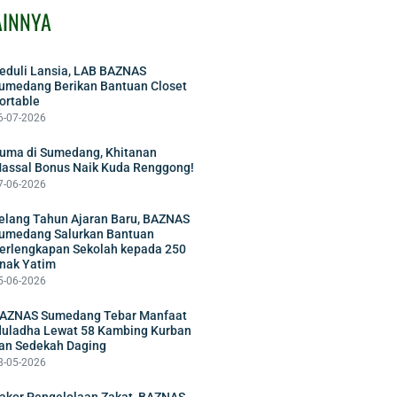
AINNYA
eduli Lansia, LAB BAZNAS
umedang Berikan Bantuan Closet
ortable
6-07-2026
uma di Sumedang, Khitanan
assal Bonus Naik Kuda Renggong!
7-06-2026
elang Tahun Ajaran Baru, BAZNAS
umedang Salurkan Bantuan
erlengkapan Sekolah kepada 250
nak Yatim
5-06-2026
AZNAS Sumedang Tebar Manfaat
duladha Lewat 58 Kambing Kurban
an Sedekah Daging
8-05-2026
akor Pengelolaan Zakat, BAZNAS