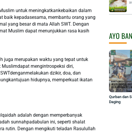
a
 Muslim untuk meningkatkankebaikan dalam
rbuat baik kepadasesama, membantu orang yang
al yang besar di mata Allah SWT. Dengan
mat Muslim dapat menunjukkan rasa kasih
AYO BA
ah juga merupakan waktu yang tepat untuk
t Muslimdapat mengintrospeksi diri,
 SWTdenganmelakukan dzikir, doa, dan
erenungkantujuan hidupnya, memperkuat ikatan
Qurban dan 
Daging
ulqaidah adalah dengan memperbanyak
dah sunnahpadabulan ini, seperti shalat
a rutin. Dengan mengikuti teladan Rasulullah