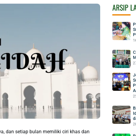
ARSIP L
P
S
P
1
C
M
2
J
S
P
A
2
B
I
d
2
 dan setiap bulan memiliki ciri khas dan
R