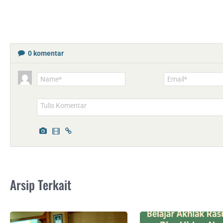
0
komentar
Name*
Email*
Arsip Terkait