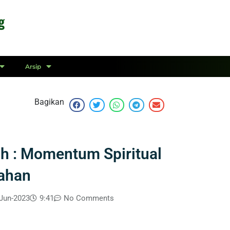
g
Arsip
Bagikan
h : Momentum Spiritual
ahan
Jun-2023
9:41
No Comments