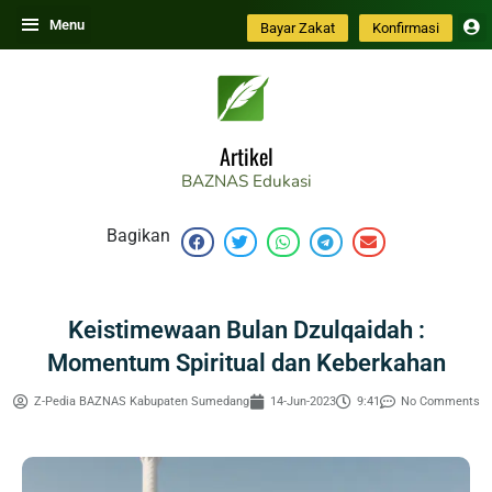
Skip
Menu
Bayar Zakat
Konfirmasi
to
content
Artikel
BAZNAS
Edukasi
Bagikan
Keistimewaan Bulan Dzulqaidah :
Momentum Spiritual dan Keberkahan
Z-Pedia BAZNAS Kabupaten Sumedang
14-Jun-2023
9:41
No Comments