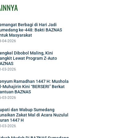
AINNYA
emangat Berbagi di Hari Jadi
umedang ke-448: Bakti BAZNAS
ntuk Masyarakat
3-04-2026
engkel Dibobol Maling, Kini
angkit Lewat Program Z-Auto
AZNAS
1-03-2026
enyum Ramadhan 1447 H: Mushola
l-Muhajirin Kini “BERSERI” Berkat
antuan BAZNAS
6-03-2026
upati dan Wabup Sumedang
unaikan Zakat Mal di Acara Nuzulul
uran 1447 H
0-03-2026
idyah Mudah Di BAZNAS Sumedang