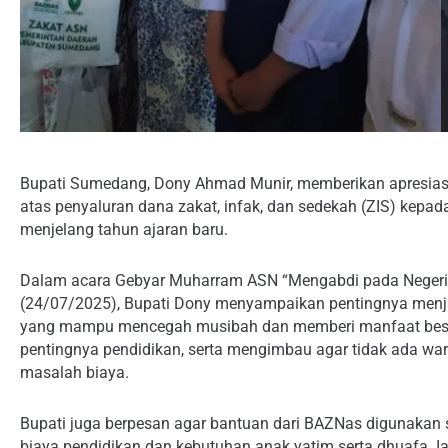
Bupati Sumedang, Dony Ahmad Munir, memberikan apresia
atas penyaluran dana zakat, infak, dan sedekah (ZIS) ke
menjelang tahun ajaran baru.
Dalam acara Gebyar Muharram ASN “Mengabdi pada Negeri”
(24/07/2025), Bupati Dony menyampaikan pentingnya menj
yang mampu mencegah musibah dan memberi manfaat besar
pentingnya pendidikan, serta mengimbau agar tidak ada w
masalah biaya.
Bupati juga berpesan agar bantuan dari BAZNas digunakan se
biaya pendidikan dan kebutuhan anak yatim serta dhuafa. I