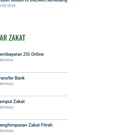
9-02-2026
AR ZAKAT
embayaran ZIS Online
dminbaz
ransfer Bank
dminbaz
emput Zakat
dminbaz
enghimpunan Zakat Fitrah
dminbaz