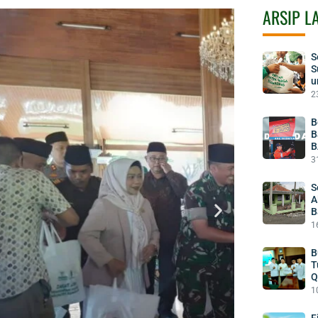
ARSIP L
S
S
u
2
B
B
B
3
S
A
B
1
B
T
Q
1
F