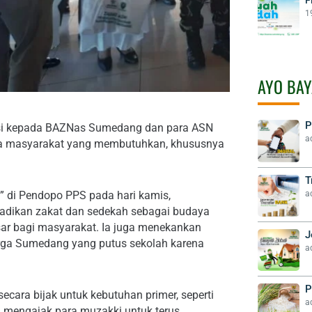
1
AYO BAY
P
si kepada BAZNas Sumedang dan para ASN
a
pada masyarakat yang membutuhkan, khususnya
T
a
 di Pendopo PPS pada hari kamis,
adikan zakat dan sedekah sebagai budaya
 bagi masyarakat. Ia juga menekankan
J
arga Sumedang yang putus sekolah karena
a
P
cara bijak untuk kebutuhan primer, seperti
a
a mengajak para muzakki untuk terus