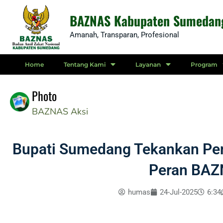
Skip
BAZNAS Kabupaten Sumedan
to
Amanah, Transparan, Profesional
content
Home
Tentang Kami
Layanan
Program
Photo
BAZNAS
Aksi
Bupati Sumedang Tekankan Pen
Peran BA
humas
24-Jul-2025
6:34