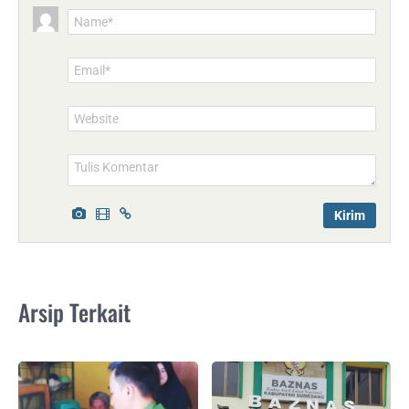
Name*
Email*
Website
Arsip Terkait