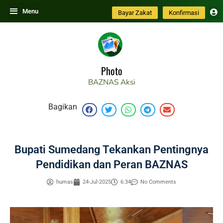
Skip
Menu
Bayar Zakat
Konfirmasi
to
content
Photo
BAZNAS
Aksi
Bagikan
Bupati Sumedang Tekankan Pentingnya
Pendidikan dan Peran BAZNAS
humas
24-Jul-2025
6:34
No Comments