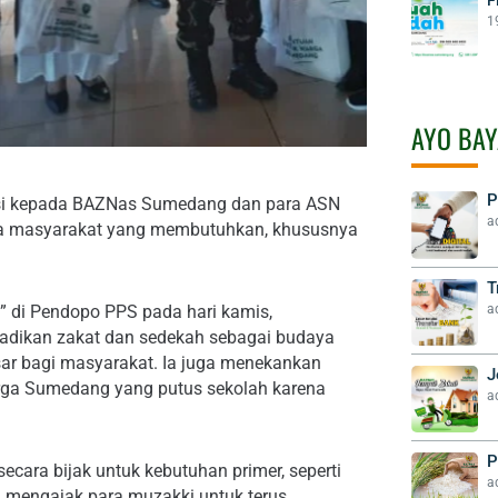
1
AYO BAY
P
si kepada BAZNas Sumedang dan para ASN
a
pada masyarakat yang membutuhkan, khususnya
T
a
 di Pendopo PPS pada hari kamis,
adikan zakat dan sedekah sebagai budaya
 bagi masyarakat. Ia juga menekankan
J
arga Sumedang yang putus sekolah karena
a
P
cara bijak untuk kebutuhan primer, seperti
a
a mengajak para muzakki untuk terus