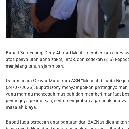
Bupati Sumedang, Dony Ahmad Munir, memberikan apresia
atas penyaluran dana zakat, infak, dan sedekah (ZIS) ke
menjelang tahun ajaran baru.
Dalam acara Gebyar Muharram ASN “Mengabdi pada Negeri”
(24/07/2025), Bupati Dony menyampaikan pentingnya menj
yang mampu mencegah musibah dan memberi manfaat besar
pentingnya pendidikan, serta mengimbau agar tidak ada w
masalah biaya.
Bupati juga berpesan agar bantuan dari BAZNas digunakan se
biaya pendidikan dan kebutuhan anak yatim serta dhuafa. I