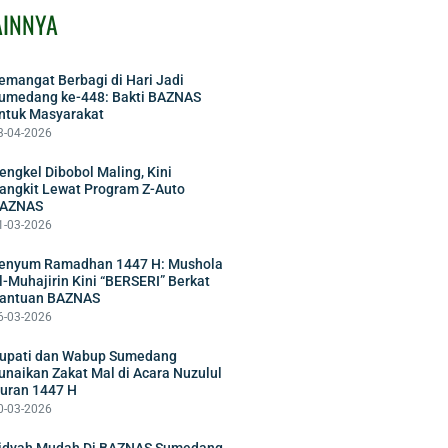
AINNYA
emangat Berbagi di Hari Jadi
umedang ke-448: Bakti BAZNAS
ntuk Masyarakat
3-04-2026
engkel Dibobol Maling, Kini
angkit Lewat Program Z-Auto
AZNAS
1-03-2026
enyum Ramadhan 1447 H: Mushola
l-Muhajirin Kini “BERSERI” Berkat
antuan BAZNAS
6-03-2026
upati dan Wabup Sumedang
unaikan Zakat Mal di Acara Nuzulul
uran 1447 H
0-03-2026
idyah Mudah Di BAZNAS Sumedang