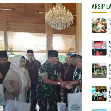
ARSIP L
S
S
u
2
B
B
B
3
S
A
B
1
B
T
Q
1
F