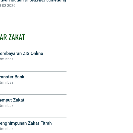
9-02-2026
AR ZAKAT
embayaran ZIS Online
dminbaz
ransfer Bank
dminbaz
emput Zakat
dminbaz
enghimpunan Zakat Fitrah
dminbaz