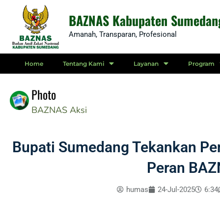
Skip
BAZNAS Kabupaten Sumedan
to
Amanah, Transparan, Profesional
content
Home
Tentang Kami
Layanan
Program
Photo
BAZNAS
Aksi
Bupati Sumedang Tekankan Pen
Peran BA
humas
24-Jul-2025
6:34