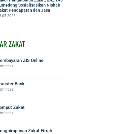
umedang Sosialisasikan Nishab
akat Pendapatan dan Jasa
6-05-2026
AR ZAKAT
embayaran ZIS Online
dminbaz
ransfer Bank
dminbaz
emput Zakat
dminbaz
enghimpunan Zakat Fitrah