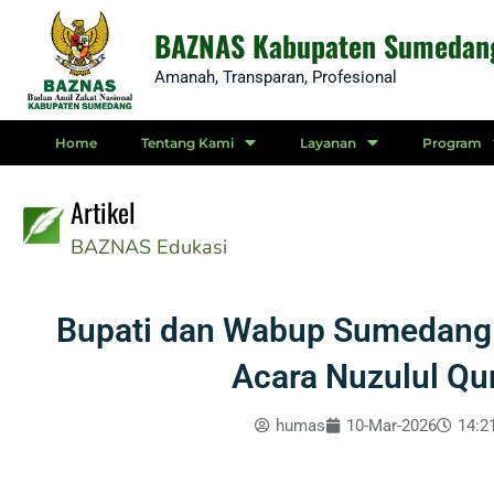
Skip
BAZNAS Kabupaten Sumedan
to
Amanah, Transparan, Profesional
content
Home
Tentang Kami
Layanan
Program
Artikel
BAZNAS
Edukasi
Bupati dan Wabup Sumedang 
Acara Nuzulul Qu
humas
10-Mar-2026
14:2