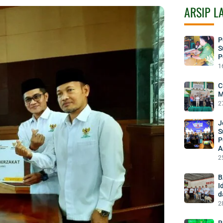
ARSIP L
P
S
P
1
C
M
2
J
S
P
A
2
B
I
d
2
R