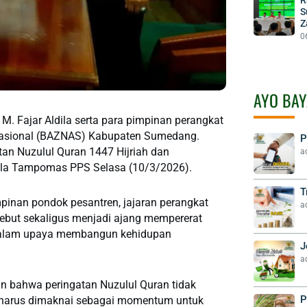
S
Z
0
AYO BAY
 Fajar Aldila serta para pimpinan perangkat
Nasional (BAZNAS) Kabupaten Sumedang.
P
an Nuzulul Quran 1447 Hijriah dan
a
ula Tampomas PPS Selasa (10/3/2026).
T
mpinan pondok pesantren, jajaran perangkat
a
but sekaligus menjadi ajang mempererat
 dalam upaya membangun kehidupan
J
a
 bahwa peringatan Nuzulul Quran tidak
P
i harus dimaknai sebagai momentum untuk