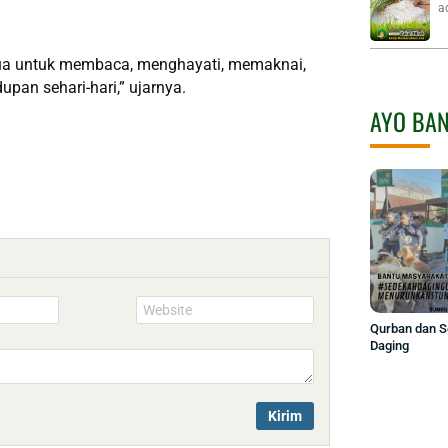
a
emua untuk membaca, menghayati, memaknai,
upan sehari-hari,” ujarnya.
AYO BA
Website
Qurban dan 
Daging