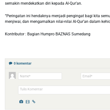
semakin mendekatkan diri kepada Al-Qur’an.
“Peringatan ini hendaknya menjadi pengingat bagi kita s
menjiwai, dan mengamalkan nilai-nilai Al-Qur’an dalam kehid
Kontributor : Bagian Humpro BAZNAS Sumedang
0
komentar
Name*
Email*