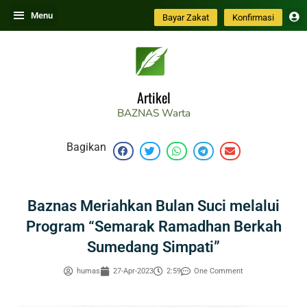
Skip
Menu
Bayar Zakat
Konfirmasi
to
content
Artikel
BAZNAS
Warta
Bagikan
Baznas Meriahkan Bulan Suci melalui
Program “Semarak Ramadhan Berkah
Sumedang Simpati”
humas
27-Apr-2023
2:59
One Comment