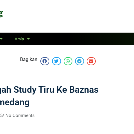
g
Arsip
Bagikan
ah Study Tiru Ke Baznas
umedang
No Comments