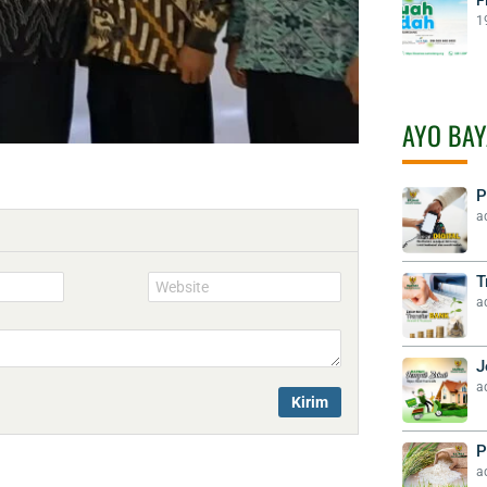
1
AYO BAY
P
a
T
Website
a
J
a
P
a