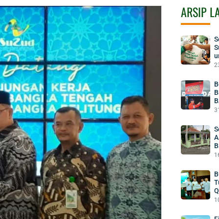
ARSIP L
S
S
u
2
B
B
B
3
S
A
B
1
B
T
Q
1
F