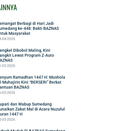
AINNYA
emangat Berbagi di Hari Jadi
umedang ke-448: Bakti BAZNAS
ntuk Masyarakat
3-04-2026
engkel Dibobol Maling, Kini
angkit Lewat Program Z-Auto
AZNAS
1-03-2026
enyum Ramadhan 1447 H: Mushola
l-Muhajirin Kini “BERSERI” Berkat
antuan BAZNAS
6-03-2026
upati dan Wabup Sumedang
unaikan Zakat Mal di Acara Nuzulul
uran 1447 H
0-03-2026
idyah Mudah Di BAZNAS Sumedang