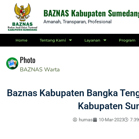
Skip
BAZNAS Kabupaten Sumedan
to
Amanah, Transparan, Profesional
content
Home
Tentang Kami
Layanan
Program
Photo
BAZNAS
Warta
Baznas Kabupaten Bangka Teng
Kabupaten S
humas
10-Mar-2023
7:39