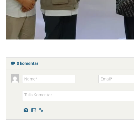
0
komentar
Name*
Email*