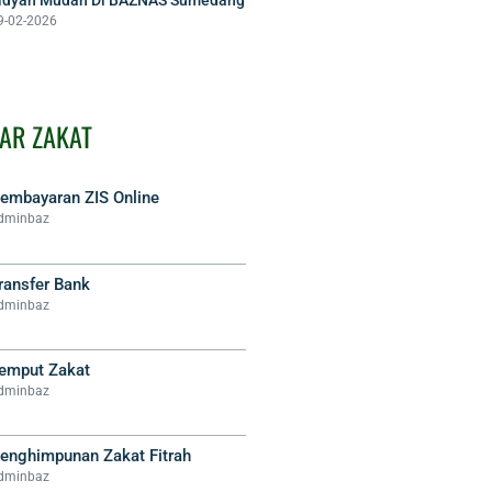
9-02-2026
AR ZAKAT
embayaran ZIS Online
dminbaz
ransfer Bank
dminbaz
emput Zakat
dminbaz
enghimpunan Zakat Fitrah
dminbaz