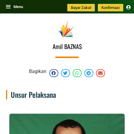
Skip
Menu
Bayar Zakat
Konfirmasi
to
content
Amil BAZNAS
Bagikan
Unsur Pelaksana