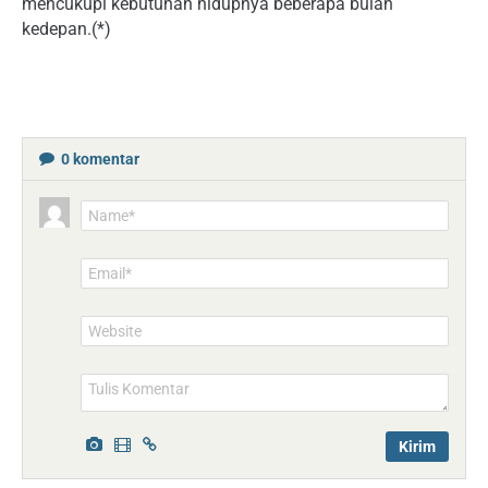
mencukupi kebutuhan hidupnya beberapa bulan
kedepan.(*)
0
komentar
Name*
Email*
Website