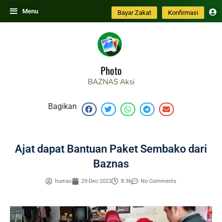
Skip
Menu
Bayar Zakat
Konfirmasi
to
content
Photo
BAZNAS
Aksi
Bagikan
Ajat dapat Bantuan Paket Sembako dari
Baznas
humas
29-Dec-2022
8:36
No Comments